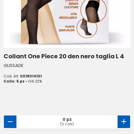
Collant One Piece 20 den nero taglia L 4
GLISSADE
Cod. Art.
0018014101
Collo: 5 pz -
IVA 22%
0 pz
(0 colli)