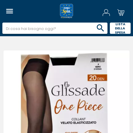
 LISTA 
DELLA 
SPESA 