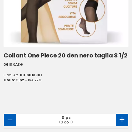
Collant One Piece 20 den nero taglia S 1/2
GLISSADE
Cod. Art.
0018013901
Collo: 5 pz -
IVA 22%
0 pz
(0 colli)