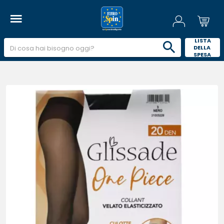
 LISTA 
DELLA 
SPESA 