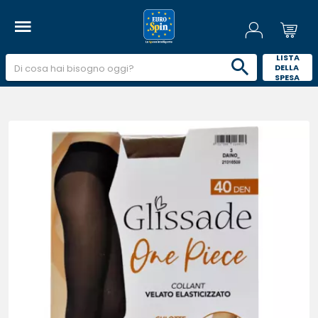
 LISTA 
DELLA 
SPESA 