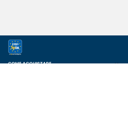
COME ACQUISTARE
ASSISTENZA E SICUREZZA
SCOPRI EUROSPIN
CONTATTI