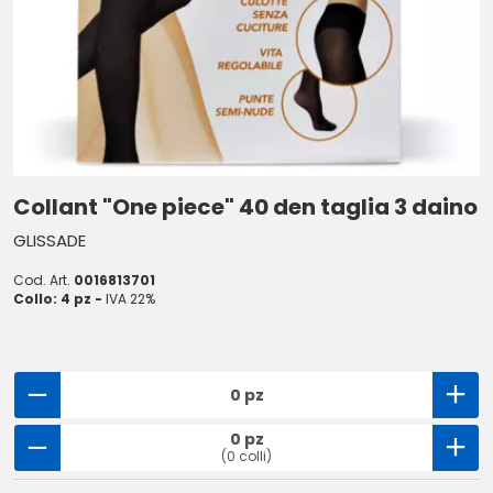
Collant "One piece" 40 den taglia 3 daino
GLISSADE
Cod. Art.
0016813701
Collo: 4 pz -
IVA 22%
0 pz
0 pz
(0 colli)