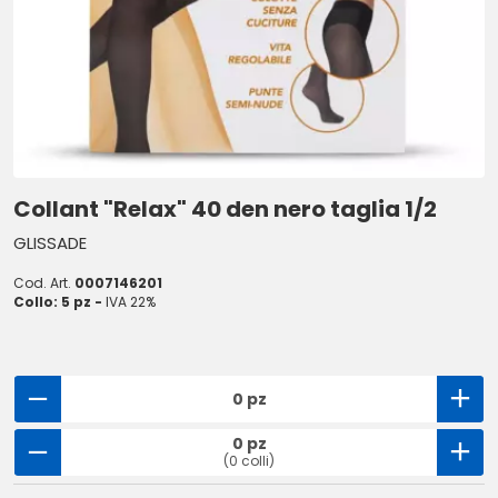
Collant "Relax" 40 den nero taglia 1/2
GLISSADE
Cod. Art.
0007146201
Collo: 5 pz -
IVA 22%
0 pz
0 pz
(0 colli)