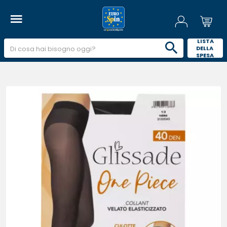
 LISTA 
DELLA 
SPESA 