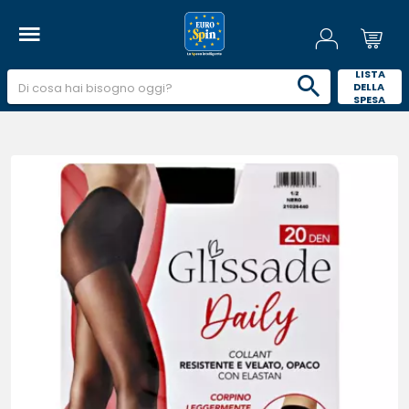
 LISTA 
DELLA 
SPESA 