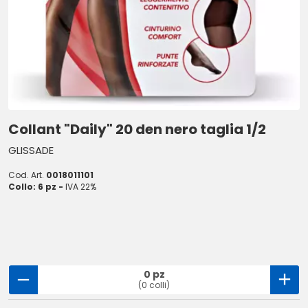
Collant "Daily" 20 den nero taglia 1/2
GLISSADE
Cod. Art.
0018011101
Collo: 6 pz -
IVA 22%
0 pz
(0 colli)