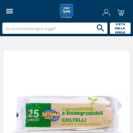
 LISTA 
DELLA 
SPESA 