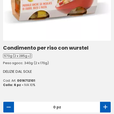
Condimento per riso con wurstel
570g (2 x 285g ℮)
Peso sgocc. 340g (2 x 170g)
DELIZIE DAL SOLE
Cod. Art.
0016712101
Collo: 6 pz -
IVA 10%
0 pz