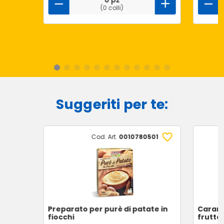
0 pz
(0 colli)
Suggeriti per te:
Cod. Art.
0010780501
Preparato per purè di patate in
Carame
fiocchi
frutta