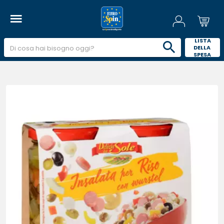
 LISTA 
DELLA 
SPESA 