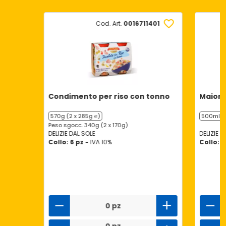
Cod. Art.
0016711401
Condimento per riso con tonno
Maione
570g (2 x 285g ℮)
500ml ℮
Peso sgocc. 340g (2 x 170g)
DELIZIE DAL SOLE
DELIZIE D
Collo: 6 pz -
IVA 10%
Collo: 1
0 pz