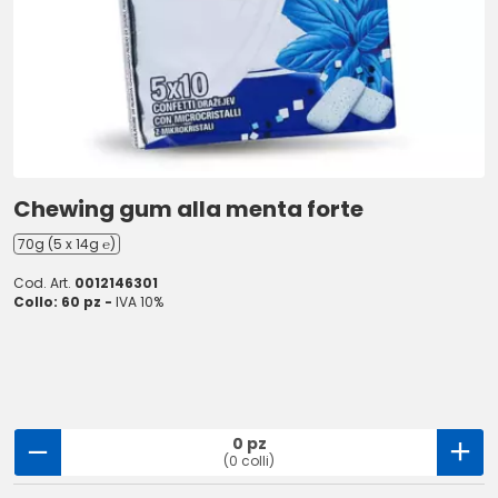
Chewing gum alla menta forte
70g (5 x 14g ℮)
Cod. Art.
0012146301
Collo: 60 pz -
IVA 10%
0 pz
(0 colli)