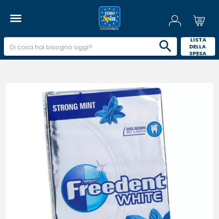
 LISTA 
DELLA 
SPESA 