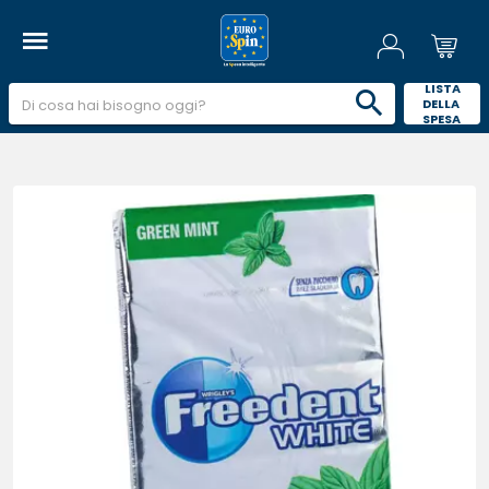
 LISTA 
DELLA 
SPESA 