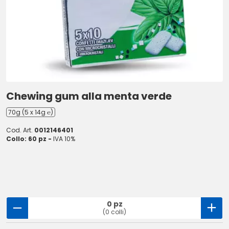
Chewing gum alla menta verde
70g (5 x 14g ℮)
Cod. Art.
0012146401
Collo: 60 pz -
IVA 10%
0 pz
(0 colli)