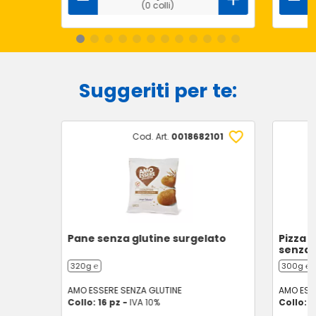
(0 colli)
Suggeriti per te:
Cod. Art.
0018682101
Pane senza glutine surgelato
Pizza 
senza 
320g ℮
300g ℮
AMO ESSERE SENZA GLUTINE
AMO ESS
Collo: 16 pz -
IVA 10%
Collo: 7