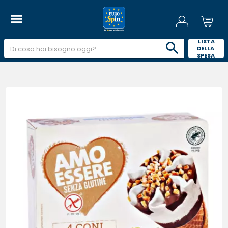
 LISTA 
DELLA 
SPESA 