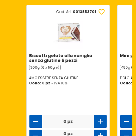
Cod. Art.
0013853701
Biscotti gelato alla vaniglia
Mini gh
senza glutine 6 pezzi
300g (6 x 50g ℮)
450g (6 
AMO ESSERE SENZA GLUTINE
DOLCIAN
Collo: 6 pz -
IVA 10%
Collo: 6
0 pz
0 pz