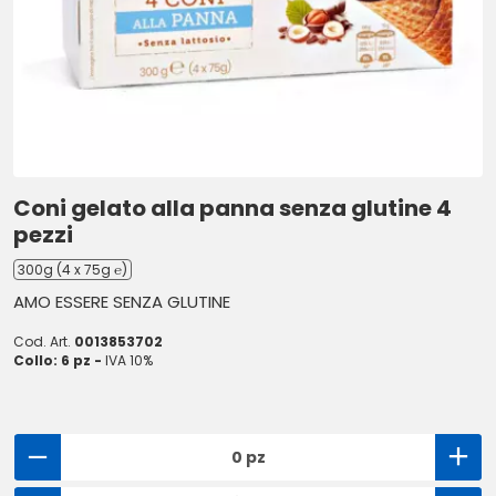
Coni gelato alla panna senza glutine 4
pezzi
300g (4 x 75g ℮)
AMO ESSERE SENZA GLUTINE
Cod. Art.
0013853702
Collo: 6 pz -
IVA 10%
0 pz