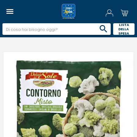
 LISTA 
DELLA 
SPESA 