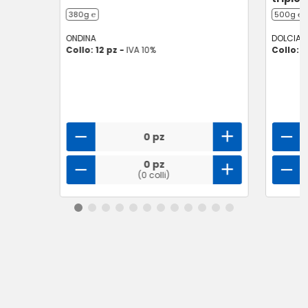
380g ℮
500g ℮
ONDINA
DOLCIAN
Collo: 12 pz -
IVA 10%
Collo: 6
0 pz
0 pz
(0 colli)