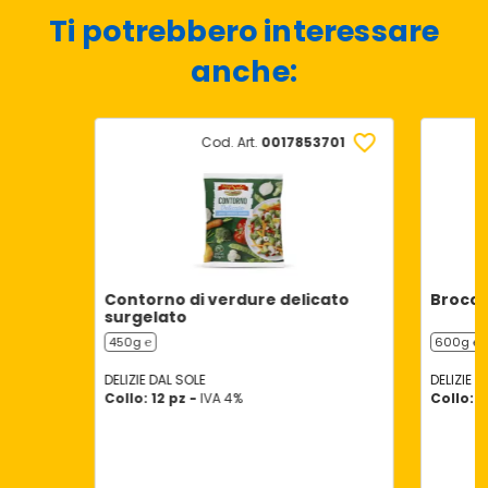
Ti potrebbero interessare
anche:
Cod. Art.
0017853701
Contorno di verdure delicato
Broccol
surgelato
450g ℮
600g ℮
DELIZIE DAL SOLE
DELIZIE D
Collo: 12 pz -
IVA 4%
Collo: 1