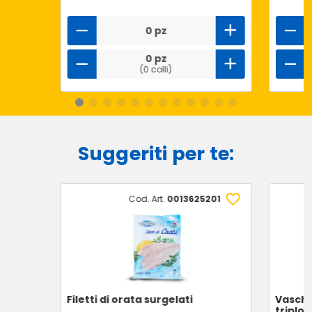
0 pz
0 pz
(0 colli)
Suggeriti per te:
Cod. Art.
0013625201
Filetti di orata surgelati
Vasche
triplo 