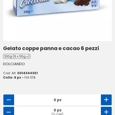
Gelato coppe panna e cacao 6 pezzi
330g (6 x 55g ℮)
DOLCIANDO
Cod. Art.
0014344301
Collo: 6 pz -
IVA 10%
0 pz
0 pz
(0 colli)