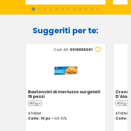
Suggeriti per te:
Cod. Art.
0016655001
Bastoncini di merluzzo surgelati
Croccan
15 pezzi
D'Alas
450g ℮
400g ℮
ATHENA
ATHENA
Collo: 10 pz -
IVA 10%
Collo: 1