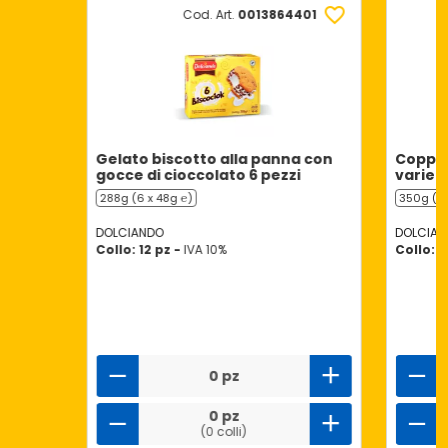
Cod. Art.
0013864401
Gelato biscotto alla panna con
Coppe 
gocce di cioccolato 6 pezzi
varieg
288g (6 x 48g ℮)
350g (4 
DOLCIANDO
DOLCIAN
Collo: 12 pz -
IVA 10%
Collo: 8
0 pz
0 pz
(0 colli)