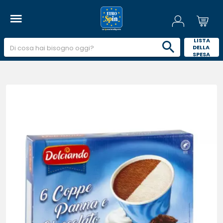
 LISTA 
DELLA 
SPESA 