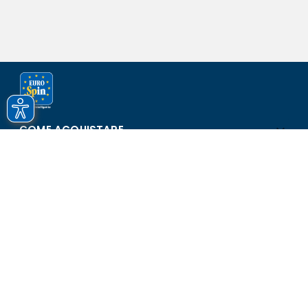
COME ACQUISTARE
ASSISTENZA E SICUREZZA
SCOPRI EUROSPIN
CONTATTI
Eurospin Italia S.p.A. in collaborazione con le altre società del
gruppo - Via Campalto 3/d - 37036 San Martino Buon Albergo