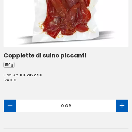
Coppiette di suino piccanti
150g
Cod. Art.
0012322701
IVA 10%
0 GR