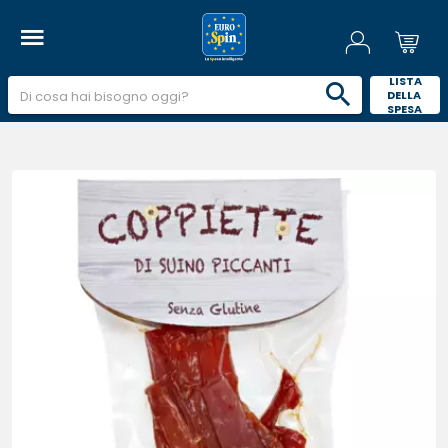
 LISTA 
DELLA 
SPESA 