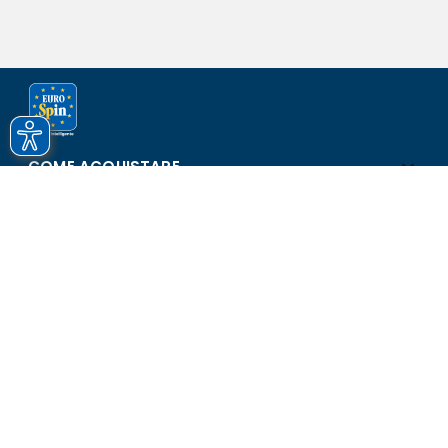
COME ACQUISTARE
ASSISTENZA E SICUREZZA
SCOPRI EUROSPIN
CONTATTI
Eurospin Italia S.p.A. in collaborazione con le altre società del
gruppo - Via Campalto 3/d - 37036 San Martino Buon Albergo
(VR) - Fax +39 045 8782333 - Partita IVA 02536510239