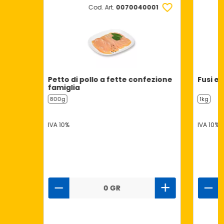
Cod. Art.
0070040001
Petto di pollo a fette confezione
Fusi e 
famiglia
800g
1kg
IVA 10%
IVA 10%
0 GR