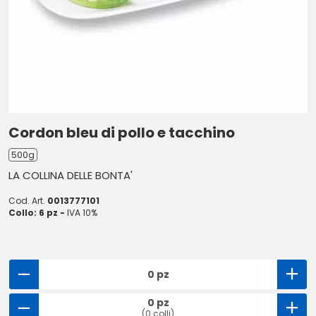
Cordon bleu di pollo e tacchino
500g
LA COLLINA DELLE BONTA'
Cod. Art.
0013777101
Collo: 6 pz -
IVA 10%
0 pz
0 pz
(0 colli)