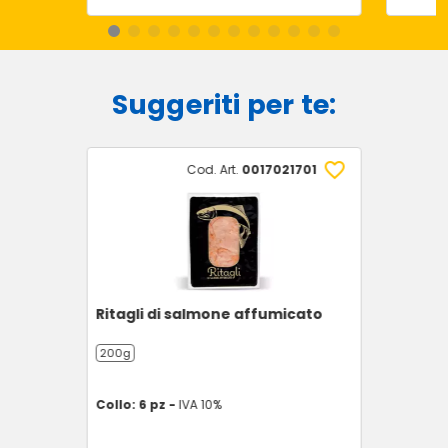
Suggeriti per te:
Cod. Art.
0017021701
Ritagli di salmone affumicato
200g
Collo: 6 pz -
IVA 10%