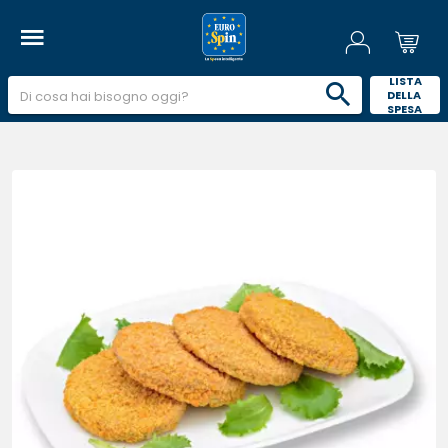
 LISTA 
DELLA 
SPESA 