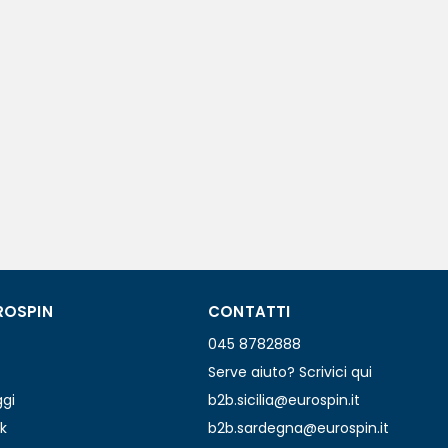
ROSPIN
CONTATTI
045 8782888
Serve aiuto? Scrivici qui
ggi
b2b.sicilia@eurospin.it
k
b2b.sardegna@eurospin.it