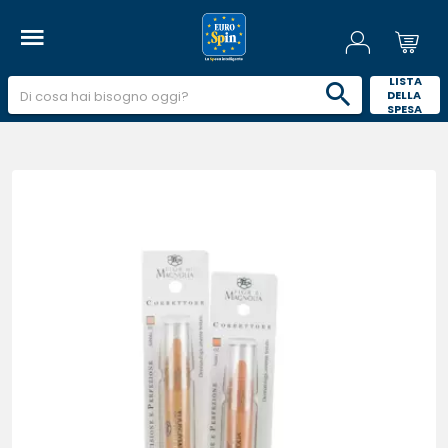
 LISTA 
DELLA 
SPESA 