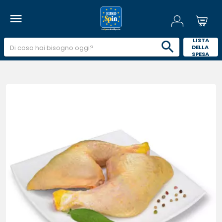
 LISTA 
DELLA 
SPESA 