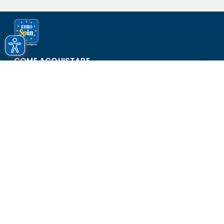
COME ACQUISTARE
ASSISTENZA E SICUREZZA
SCOPRI EUROSPIN
CONTATTI
Eurospin Italia S.p.A. in collaborazione con le altre società del
gruppo - Via Campalto 3/d - 37036 San Martino Buon Albergo
(VR) - Fax +39 045 8782333 - Partita IVA 02536510239
Versione n° 2.1.40