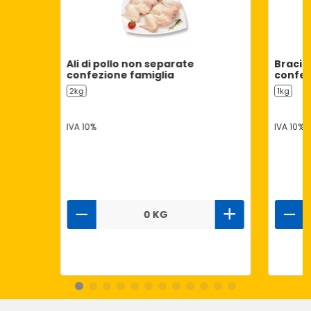
Ali di pollo non separate
Bracio
confezione famiglia
confez
2kg
1kg
IVA 10%
IVA 10%
0 KG