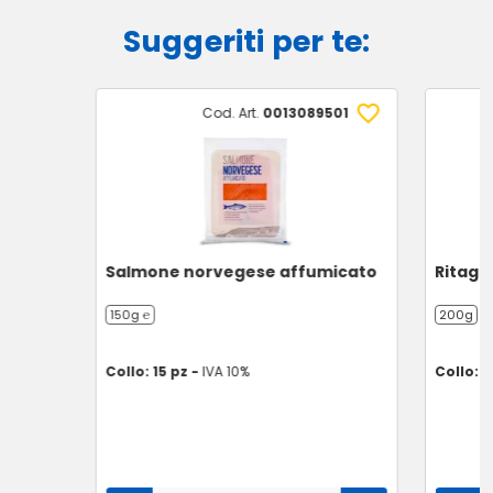
Suggeriti per te:
Cod. Art.
0013089501
Salmone norvegese affumicato
Ritagl
150g ℮
200g
Collo: 15 pz -
IVA 10%
Collo: 6