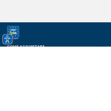
COME ACQUISTARE
ASSISTENZA E SICUREZZA
SCOPRI EUROSPIN
CONTATTI
Eurospin Italia S.p.A. in collaborazione con le altre società del
gruppo - Via Campalto 3/d - 37036 San Martino Buon Albergo