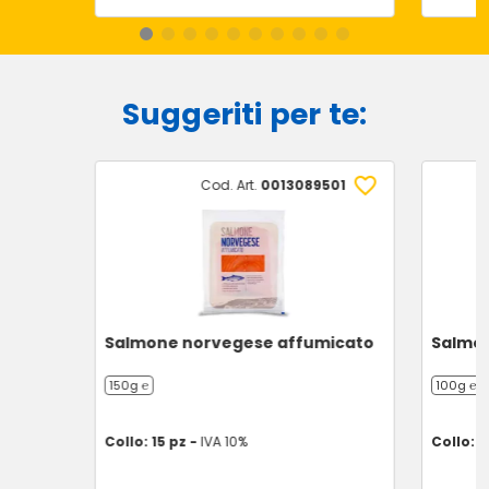
Suggeriti per te:
Cod. Art.
0013089501
Salmone norvegese affumicato
Salmon
150g ℮
100g ℮
Collo: 15 pz -
IVA 10%
Collo: 1