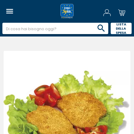
 LISTA 
DELLA 
SPESA 