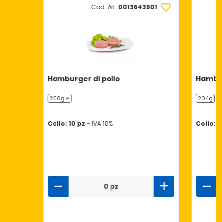
Cod. Art.
0013643901
Hamburger di pollo
Hambur
200g ℮
204g
Collo: 10 pz -
IVA 10%
Collo: 8
0 pz