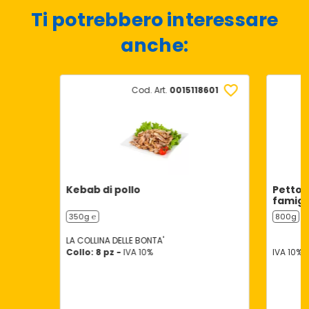
Ti potrebbero interessare
anche:
Cod. Art.
0015118601
Kebab di pollo
Petto d
famigl
350g ℮
800g
LA COLLINA DELLE BONTA'
Collo: 8 pz -
IVA 10%
IVA 10%