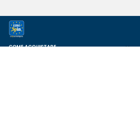
COME ACQUISTARE
ASSISTENZA E SICUREZZA
SCOPRI EUROSPIN
CONTATTI
Eurospin Italia S.p.A. in collaborazione con le altre società del
gruppo - Via Campalto 3/d - 37036 San Martino Buon Albergo
(VR) - Fax +39 045 8782333 - Partita IVA 02536510239