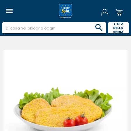
 LISTA 
DELLA 
SPESA 