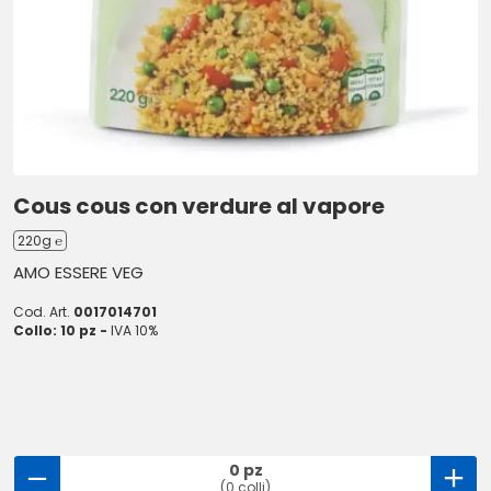
Cous cous con verdure al vapore
220g ℮
AMO ESSERE VEG
Cod. Art.
0017014701
Collo: 10 pz -
IVA 10%
0 pz
(0 colli)