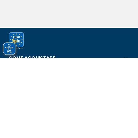
COME ACQUISTARE
ASSISTENZA E SICUREZZA
SCOPRI EUROSPIN
CONTATTI
Eurospin Italia S.p.A. in collaborazione con le altre società del
gruppo - Via Campalto 3/d - 37036 San Martino Buon Albergo