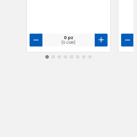
0 pz
(0 colli)