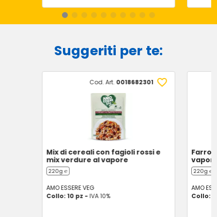
Suggeriti per te:
Cod. Art.
0018682301
Mix di cereali con fagioli rossi e
Farro 
mix verdure al vapore
vapor
220g ℮
220g ℮
AMO ESSERE VEG
AMO ESS
Collo: 10 pz -
IVA 10%
Collo: 1