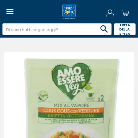
 LISTA 
DELLA 
SPESA 