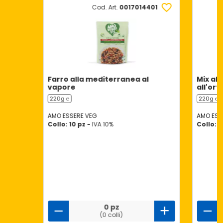
Cod. Art.
0017014401
Farro alla mediterranea al
Mix al 
vapore
all'ort
220g ℮
220g ℮
AMO ESSERE VEG
AMO ESS
Collo: 10 pz -
IVA 10%
Collo: 1
0 pz
(0 colli)