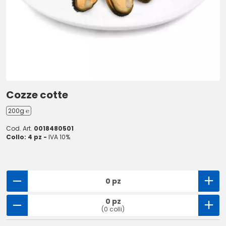
Cozze cotte
200g ℮
Cod. Art.
0018480501
Collo: 4 pz -
IVA 10%
0 pz
0 pz
(0 colli)