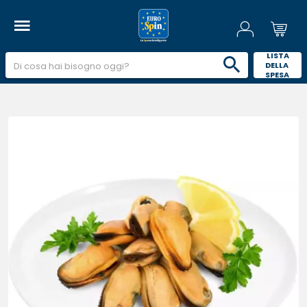
 LISTA 
DELLA 
SPESA 