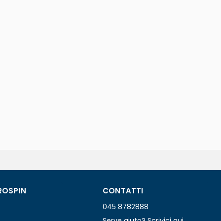
ROSPIN
CONTATTI
045 8782888
Serve aiuto? Scrivici qui