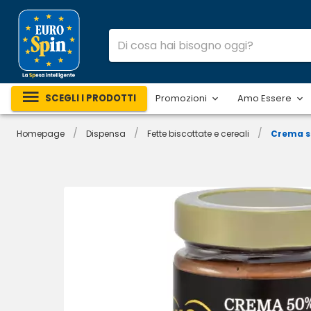
SCEGLI I PRODOTTI
Promozioni
Amo Essere
/
/
/
Homepage
Dispensa
Fette biscottate e cereali
Crema s