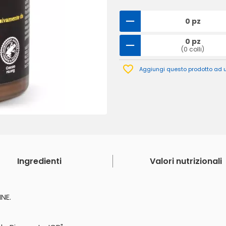
0 pz
0 pz
(0 colli)
Aggiungi questo prodotto ad un
Ingredienti
Valori nutrizionali
NE.