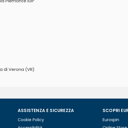
la Piemonte IGP"
ca di Verona (VR)
ASSISTENZA E SICUREZZA
SCOPRI EU
Cookie Policy
Eurospin
Accessibilità
Online Store