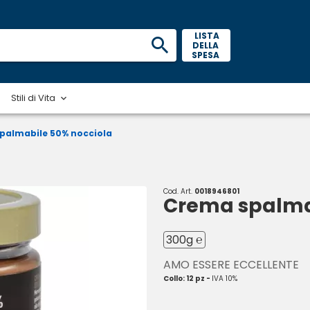
 LISTA 
DELLA 
SPESA 
Stili di Vita
palmabile 50% nocciola
Cod. Art.
0018946801
Crema spalma
300g ℮
AMO ESSERE ECCELLENTE
Collo: 12 pz -
IVA 10%