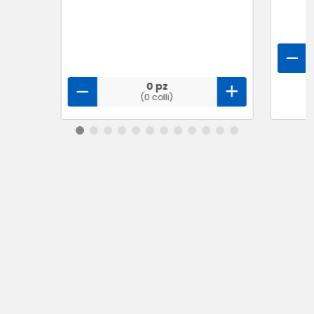
0 pz
(0 colli)