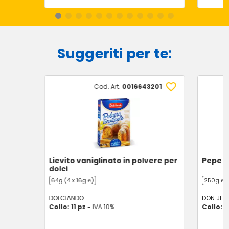
Suggeriti per te:
Cod. Art.
0016643201
Lievito vaniglinato in polvere per
Pepe n
dolci
64g (4 x 16g ℮)
250g ℮
DOLCIANDO
DON JER
Collo: 11 pz -
IVA 10%
Collo: 6