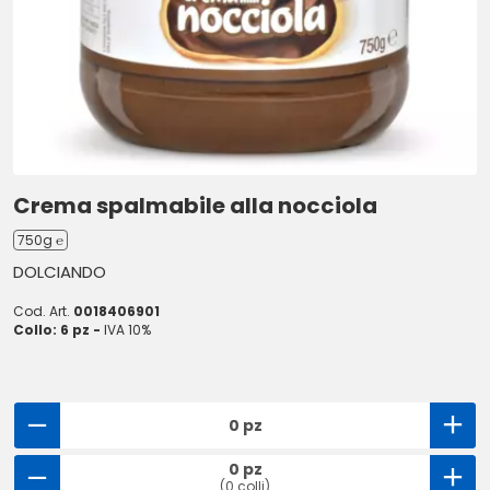
Crema spalmabile alla nocciola
750g ℮
DOLCIANDO
Cod. Art.
0018406901
Collo: 6 pz -
IVA 10%
0 pz
0 pz
(0 colli)