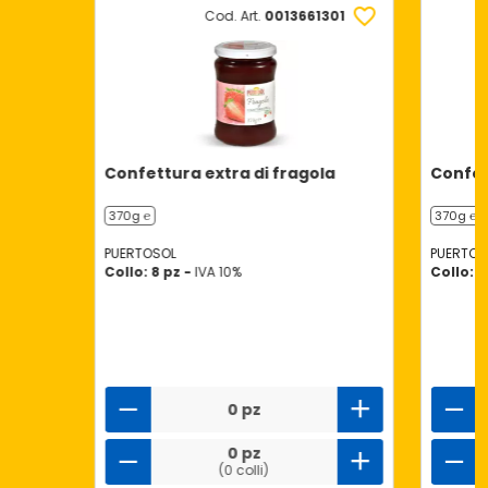
Cod. Art.
0013661301
Confettura extra di fragola
Confet
370g ℮
370g ℮
PUERTOSOL
PUERTOS
Collo: 8 pz -
IVA 10%
Collo: 8
0 pz
0 pz
(0 colli)