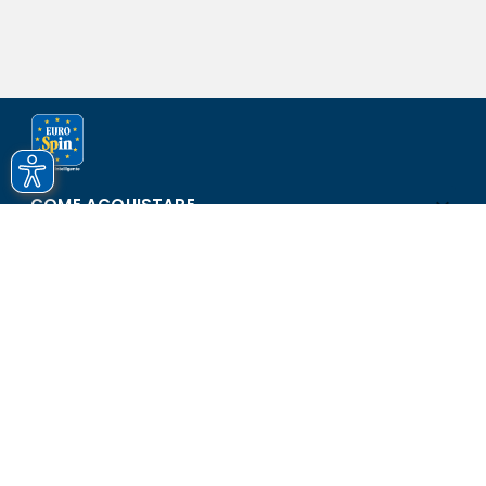
COME ACQUISTARE
ASSISTENZA E SICUREZZA
SCOPRI EUROSPIN
CONTATTI
Eurospin Italia S.p.A. in collaborazione con le altre società del
gruppo - Via Campalto 3/d - 37036 San Martino Buon Albergo