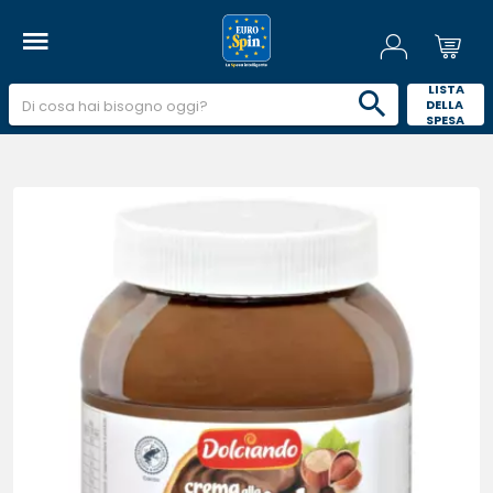
 LISTA 
DELLA 
SPESA 