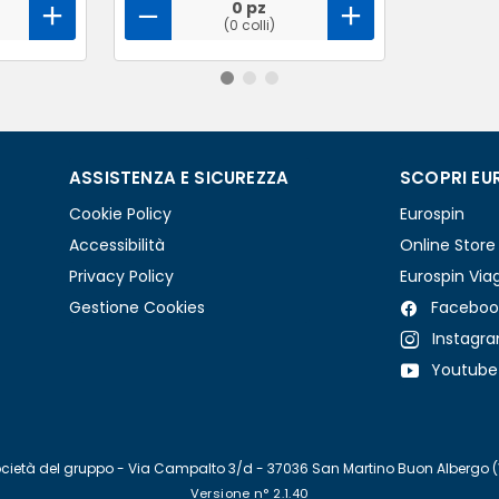
0 pz
(0 colli)
ASSISTENZA E SICUREZZA
SCOPRI EU
Cookie Policy
Eurospin
Accessibilità
Online Store
Privacy Policy
Eurospin Via
Gestione Cookies
Faceboo
Instagr
Youtube
re società del gruppo - Via Campalto 3/d - 37036 San Martino Buon Albergo 
Versione n° 2.1.40