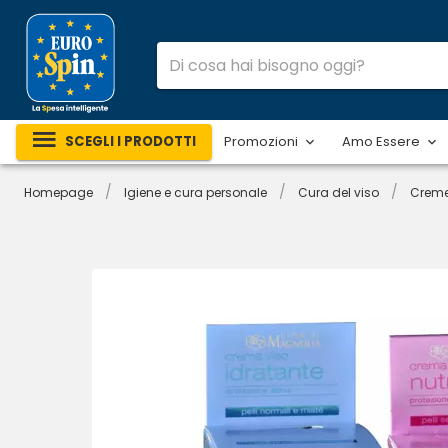
SCEGLI I PRODOTTI
Promozioni
Amo Essere
/
/
/
Homepage
Igiene e cura personale
Cura del viso
Creme