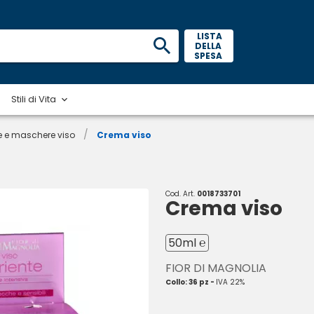
 LISTA 
DELLA 
SPESA 
Stili di Vita
/
 e maschere viso
Crema viso
Cod. Art.
0018733701
Crema viso
50ml ℮
FIOR DI MAGNOLIA
Collo: 36 pz -
IVA 22%