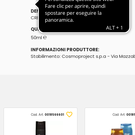
DENOMINAZIONE DI VENDITA:
CREMA VISO IDRATANTE/NUTRIENTE
QUANTITÀ:
℮
50ml
INFORMAZIONI PRODUTTORE:
Stabilimento: Cosmoproject s.p.a - Via Mazza
Cod. Art.
0018566601
Cod. Art.
0018