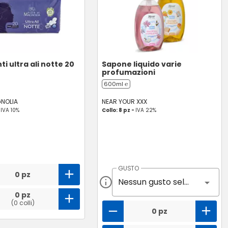
i ultra ali notte 20
Sapone liquido varie
profumazioni
600ml ℮
GNOLIA
NEAR YOUR XXX
-
IVA 10%
Collo: 8 pz -
IVA 22%
GUSTO
0 pz
Nessun gusto selezionato
0 pz
(0 colli)
0 pz