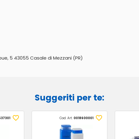
bue, 5 43055 Casale di Mezzani (PR)
Suggeriti per te:
537301
Cod. Art.
0018600001