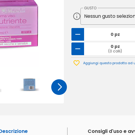
GUSTO
0 pz
0 pz
(0 colli)
Aggiungi questo prodotto ad un
Descrizione
Consigli d'uso e a