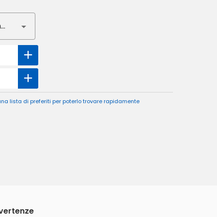
Nessun gusto selezionato
a lista di preferiti per poterlo trovare rapidamente
vvertenze