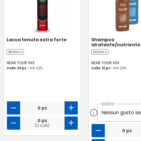
Lacca tenuta extra forte
Shampoo
idratante/nutriente
400ml ℮
300ml ℮
NEAR YOUR XXX
NEAR YOUR XXX
Collo: 20 pz -
IVA 22%
Collo: 12 pz -
IVA 22%
GUSTO
0 pz
0 pz
(0 colli)
0 pz