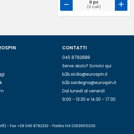
0 pz
(0 colli)
ROSPIN
CONTATTI
045 8782888
Serve aiuto? Scrivici qui
ggi
b2b.sicilia@eurospin.it
k
b2b.sardegna@eurospin.it
am
Dal lunedì al venerdì
9:00 - 13:30 e 14:30 - 17:30
(VR) - Fax +39 045 8782333 - Partita IVA 02536510239