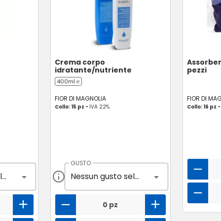
Crema corpo
Assorbent
idratante/nutriente
pezzi
400ml ℮
FIOR DI MAGNOLIA
FIOR DI MA
Collo: 15 pz -
IVA 22%
Collo: 16 pz 
GUSTO
Nessun gusto selezionato
Nessun gusto selezionato
0 pz