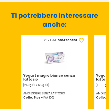
Ti potrebbero interessare
anche:
Cod. Art.
0014300801
Yogurt magro bianco senza
Yogurt
lattosio
lattosi
250g (2 x 125g ℮)
1.000g (
AMO ESSERE SENZA LATTOSIO
AMO ESS
Collo: 5 pz -
IVA 10%
Collo: 3