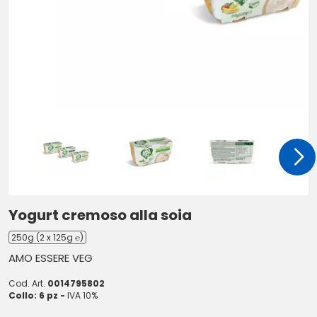
Yogurt cremoso alla soia
250g (2 x 125g ℮)
AMO ESSERE VEG
Cod. Art.
0014795802
Collo: 6 pz -
IVA 10%