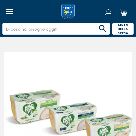
 LISTA 
DELLA 
SPESA 