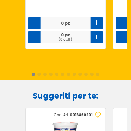
0 pz
0 pz
(0 colli)
Suggeriti per te:
Cod. Art.
0016860201