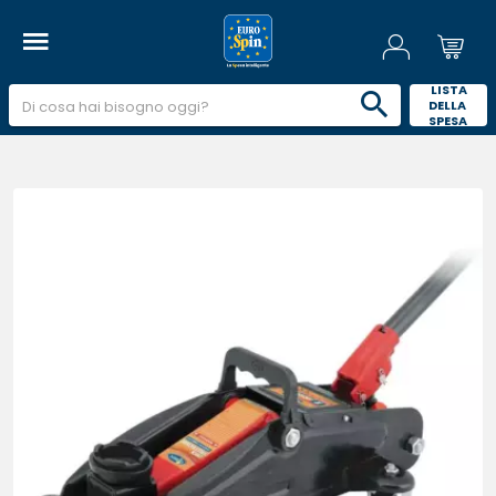
 LISTA 
DELLA 
SPESA 