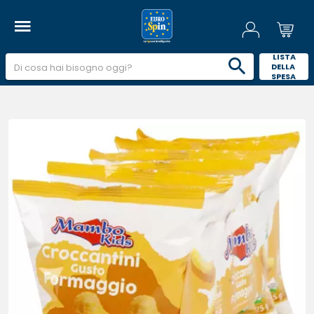
 LISTA 
DELLA 
SPESA 