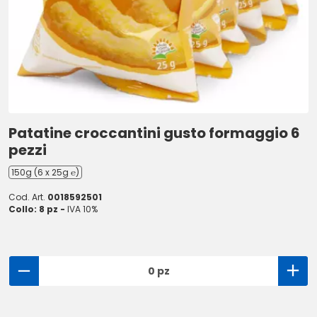
Patatine croccantini gusto formaggio 6
pezzi
150g (6 x 25g ℮)
Cod. Art.
0018592501
Collo: 8 pz -
IVA 10%
0 pz