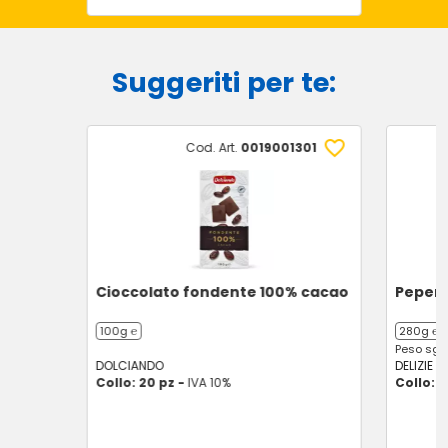
Suggeriti per te:
Cod. Art.
0019001301
Cioccolato fondente 100% cacao
Peperon
100g ℮
280g ℮
Peso sgo
DOLCIANDO
DELIZIE D
Collo: 20 pz -
IVA 10%
Collo: 6