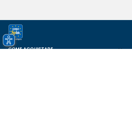
COME ACQUISTARE
ASSISTENZA E SICUREZZA
SCOPRI EUROSPIN
CONTATTI
Eurospin Italia S.p.A. in collaborazione con le altre società del
gruppo - Via Campalto 3/d - 37036 San Martino Buon Albergo
(VR) - Fax +39 045 8782333 - Partita IVA 02536510239