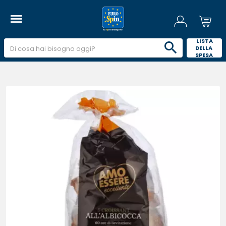
 LISTA 
DELLA 
SPESA 