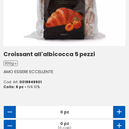
Croissant all'albicocca 5 pezzi
300g ℮
AMO ESSERE ECCELLENTE
Cod. Art.
0018848901
Collo: 6 pz -
IVA 10%
0 pz
0 pz
(0 colli)