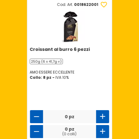
Cod. Art.
0018622001
Croissant al burro 6 pezzi
250g (6 x 41,7g ℮)
AMO ESSERE ECCELLENTE
Collo: 8 pz -
IVA 10%
0 pz
0 pz
(0 colli)