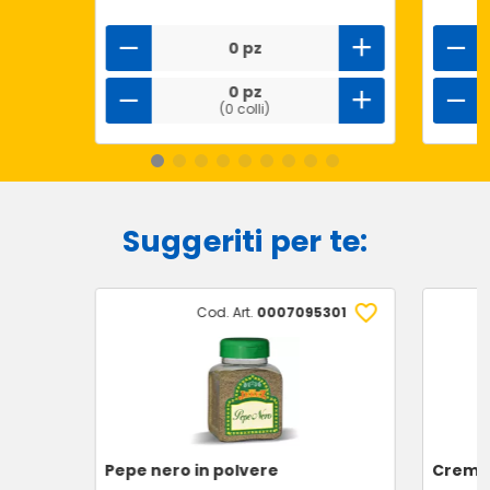
0 pz
0 pz
(0 colli)
Suggeriti per te:
Cod. Art.
0007095301
Pepe nero in polvere
Crema 