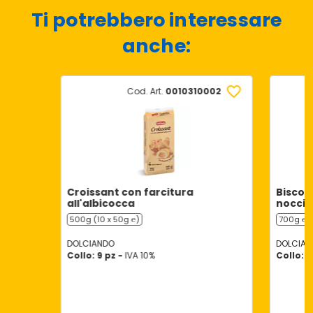
Ti potrebbero interessare
anche:
Cod. Art.
0010310002
Croissant con farcitura
Biscott
all'albicocca
noccio
500g (10 x 50g ℮)
700g ℮
DOLCIANDO
DOLCIAN
Collo: 9 pz -
IVA 10%
Collo: 1