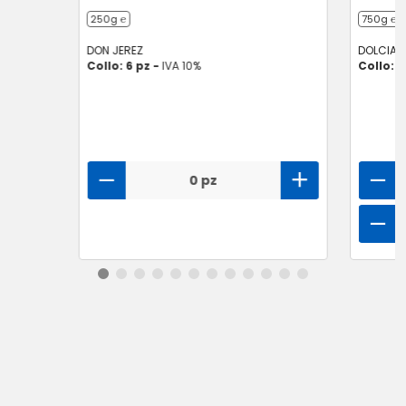
250g ℮
750g ℮
DON JEREZ
DOLCIAN
Collo: 6 pz -
IVA 10%
Collo: 6
0 pz