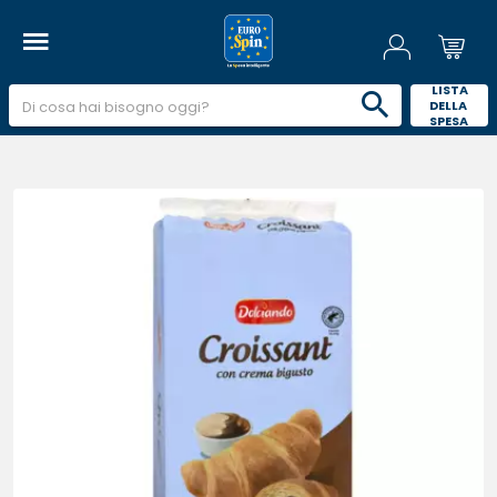
 LISTA 
DELLA 
SPESA 