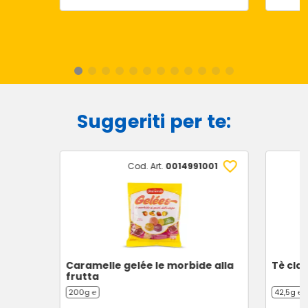
Suggeriti per te:
Cod. Art.
0014991001
Caramelle gelée le morbide alla
Tè clas
frutta
200g ℮
42,5g ℮