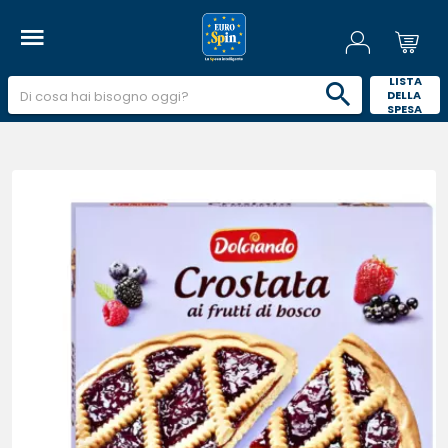
 LISTA 
DELLA 
SPESA 