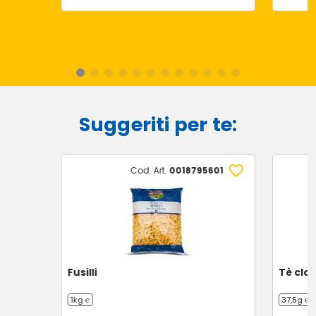
Suggeriti per te:
Cod. Art.
0018795601
Fusilli
Tè cla
1kg ℮
37,5g ℮