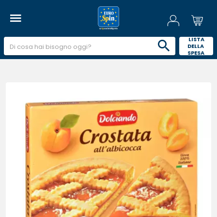
 LISTA 
DELLA 
SPESA 