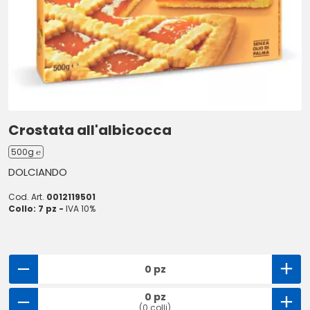
Crostata all'albicocca
500g ℮
DOLCIANDO
Cod. Art.
0012119501
Collo: 7 pz -
IVA 10%
0 pz
0 pz
(0 colli)