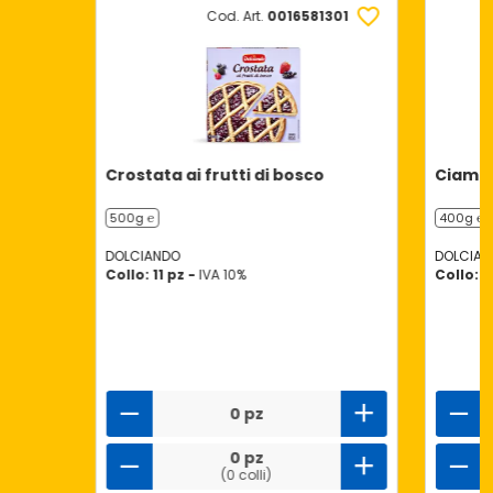
Cod. Art.
0016581301
Crostata ai frutti di bosco
Ciambe
500g ℮
400g ℮
DOLCIANDO
DOLCIAN
Collo: 11 pz -
IVA 10%
Collo: 6
0 pz
0 pz
(0 colli)