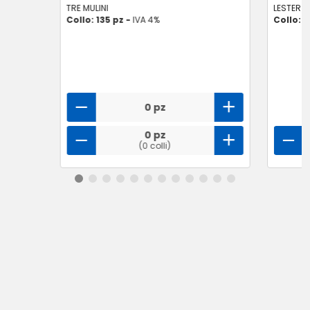
TRE MULINI
LESTER 
Collo: 135 pz -
IVA 4%
Collo: 1
0 pz
0 pz
(0 colli)