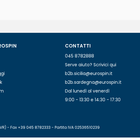
ROSPIN
CONTATTI
045 8782888
Serve aiuto? Scrivici qui
ggi
b2b.sicilia@eurospin.it
k
b2b.sardegna@eurospin.it
am
Dal lunedì al venerdì
9:00 - 13:30 e 14:30 - 17:30
(VR) - Fax +39 045 8782333 - Partita IVA 02536510239