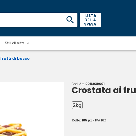
 LISTA 
DELLA 
SPESA 
Stili di Vita
frutti di bosco
Cod. Art.
0016939601
Crostata ai fru
2kg
Collo: 105 pz -
IVA 10%