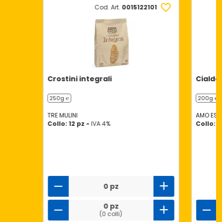
Cod. Art.
0015122101
Crostini integrali
Cialde 
250g ℮
200g ℮
TRE MULINI
AMO ESS
Collo: 12 pz -
IVA 4%
Collo: 8
0 pz
0 pz
(0 colli)