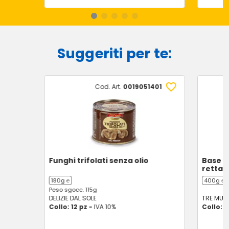
Suggeriti per te:
Cod. Art.
0019051401
Funghi trifolati senza olio
Base p
rettan
180g ℮
400g ℮
Peso sgocc. 115g
DELIZIE DAL SOLE
TRE MULI
Collo: 12 pz -
IVA 10%
Collo: 8