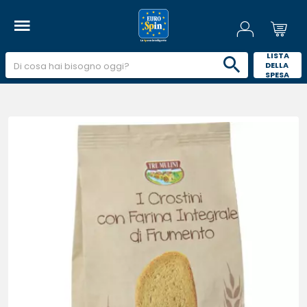
 LISTA 
DELLA 
SPESA 