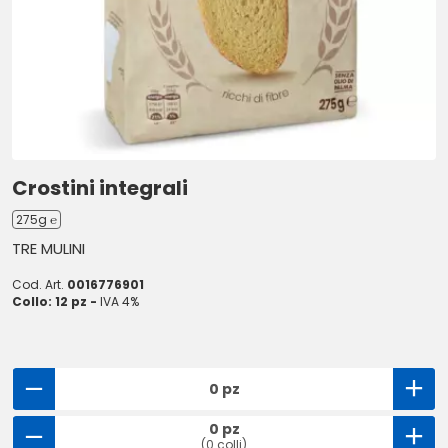
Crostini integrali
275g ℮
TRE MULINI
Cod. Art.
0016776901
Collo: 12 pz -
IVA 4%
0 pz
0 pz
(0 colli)