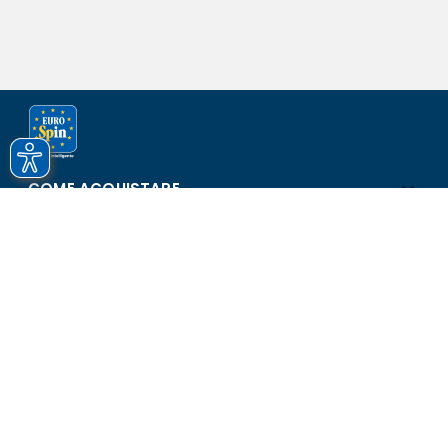
COME ACQUISTARE
ASSISTENZA E SICUREZZA
SCOPRI EUROSPIN
CONTATTI
Eurospin Italia S.p.A. in collaborazione con le altre società del
gruppo - Via Campalto 3/d - 37036 San Martino Buon Albergo