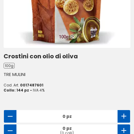
Crostini con olio di oliva
100g
TRE MULINI
Cod. Art.
0017487601
Collo: 144 pz -
IVA 4%
0 pz
0 pz
(0 colli)