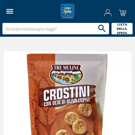
 LISTA 
DELLA 
SPESA 