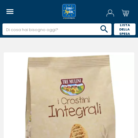
 LISTA 
DELLA 
SPESA 