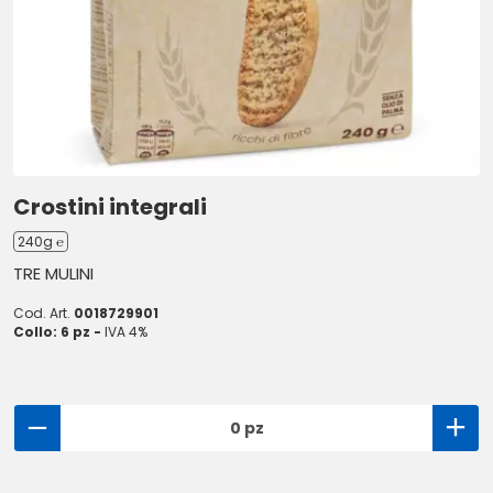
Crostini integrali
240g ℮
TRE MULINI
Cod. Art.
0018729901
Collo: 6 pz -
IVA 4%
0 pz