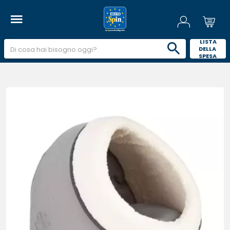
 LISTA 
DELLA 
SPESA 