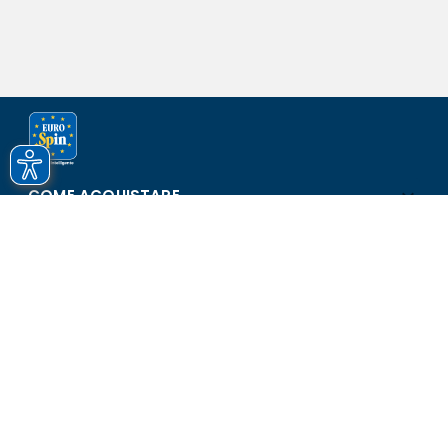
COME ACQUISTARE
ASSISTENZA E SICUREZZA
SCOPRI EUROSPIN
CONTATTI
Eurospin Italia S.p.A. in collaborazione con le altre società del