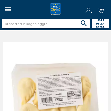
 LISTA 
DELLA 
SPESA 