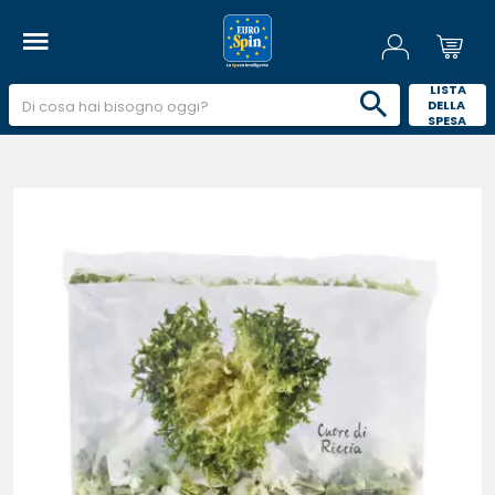
 LISTA 
DELLA 
SPESA 