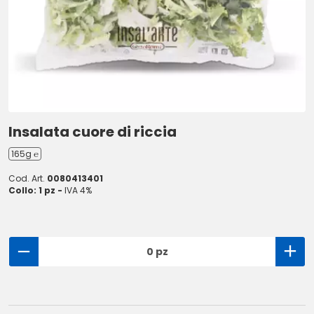
Insalata cuore di riccia
165g ℮
Cod. Art.
0080413401
Collo: 1 pz -
IVA 4%
0 pz