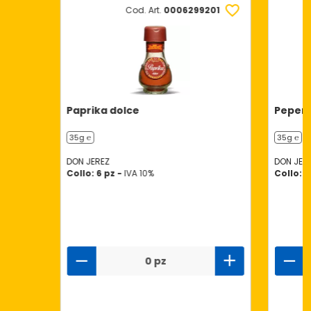
Cod. Art.
0006299201
Paprika dolce
Pepero
35g ℮
35g ℮
DON JEREZ
DON JER
Collo: 6 pz -
IVA 10%
Collo: 6
0 pz