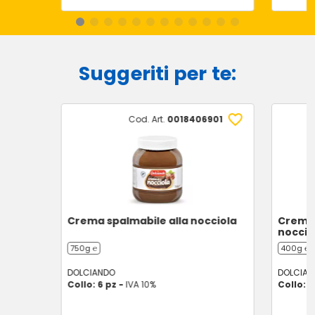
Suggeriti per te:
Cod. Art.
0018406901
Crema spalmabile alla nocciola
Crema 
nocciol
750g ℮
400g ℮
DOLCIANDO
DOLCIAN
Collo: 6 pz -
IVA 10%
Collo: 1