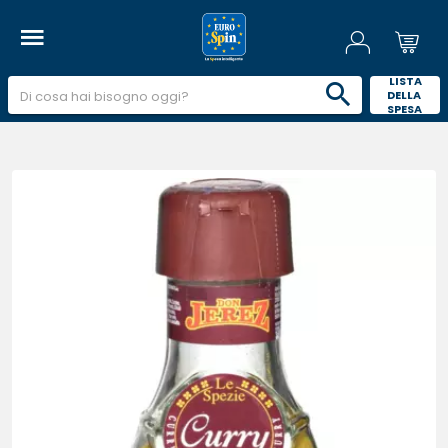
 LISTA 
DELLA 
SPESA 