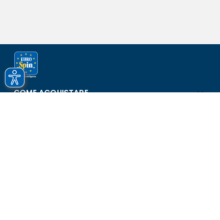
COME ACQUISTARE
ASSISTENZA E SICUREZZA
SCOPRI EUROSPIN
CONTATTI
Eurospin Italia S.p.A. in collaborazione con le altre società del
gruppo - Via Campalto 3/d - 37036 San Martino Buon Albergo