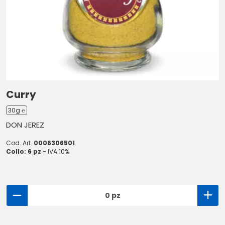
Curry
30g ℮
DON JEREZ
Cod. Art.
0006306501
Collo: 6 pz -
IVA 10%
0 pz