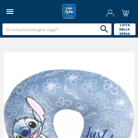
 LISTA 
DELLA 
SPESA 