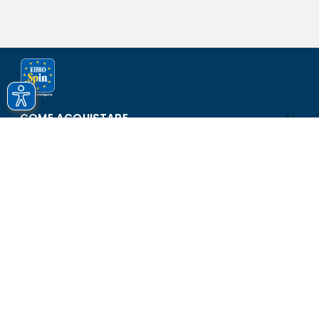
COME ACQUISTARE
ASSISTENZA E SICUREZZA
SCOPRI EUROSPIN
CONTATTI
Eurospin Italia S.p.A. in collaborazione con le altre società del
gruppo - Via Campalto 3/d - 37036 San Martino Buon Albergo
(VR) - Fax +39 045 8782333 - Partita IVA 02536510239