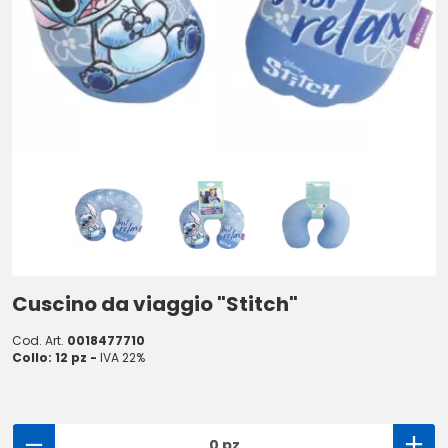
Cuscino da viaggio "Stitch"
Cod. Art.
0018477710
Collo: 12 pz -
IVA 22%
0 pz