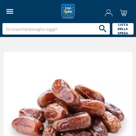
 LISTA 
DELLA 
SPESA 