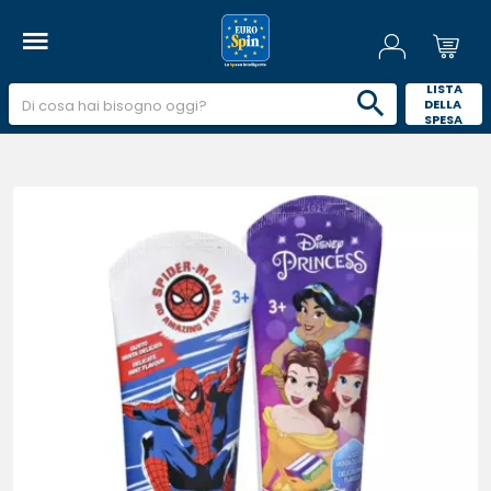
 LISTA 
DELLA 
SPESA 