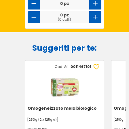
0 pz
0 pz
(0 colli)
Suggeriti per te:
Cod. Art.
0011467101
Omogeneizzato mela biologico
Omogen
250g (2 x 125g ℮)
250g (2 