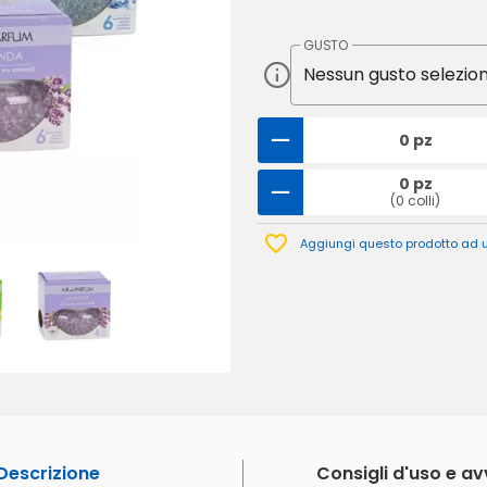
GUSTO
0 pz
0 pz
(0 colli)
Aggiungi questo prodotto ad un
Descrizione
Consigli d'uso e a