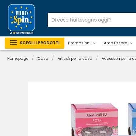
SCEGLI I PRODOTTI
Promozioni
Amo Essere
/
/
/
Homepage
Casa
Articoli per la casa
Accessori per la 