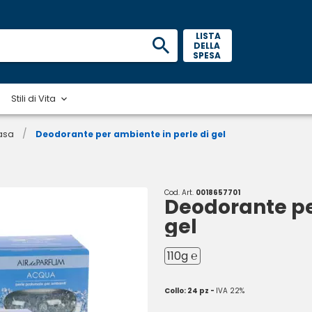
 LISTA 
DELLA 
SPESA 
Stili di Vita
/
casa
Deodorante per ambiente in perle di gel
Cod. Art.
0018657701
Deodorante pe
gel
110g ℮
Collo: 24 pz -
IVA 22%