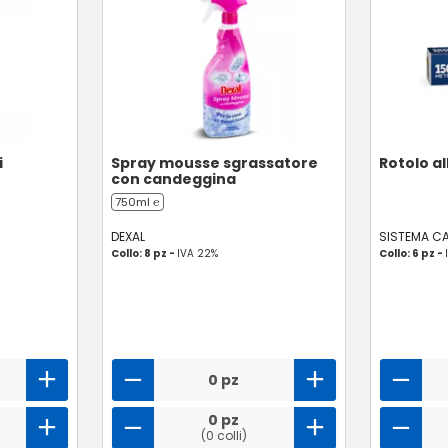
i
Spray mousse sgrassatore
Rotolo al
con candeggina
750ml ℮
DEXAL
SISTEMA C
Collo: 8 pz -
IVA 22%
Collo: 6 pz -
0 pz
0 pz
(0 colli)