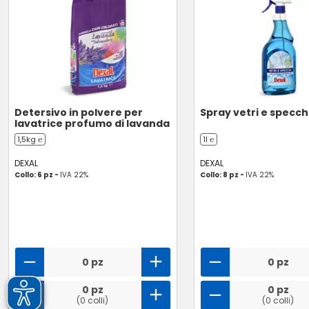
Detersivo in polvere per
Spray vetri e specch
lavatrice profumo di lavanda
1,5kg ℮
1l ℮
DEXAL
DEXAL
Collo: 6 pz -
IVA 22%
Collo: 8 pz -
IVA 22%
0 pz
0 pz
0 pz
0 pz
(0 colli)
(0 colli)