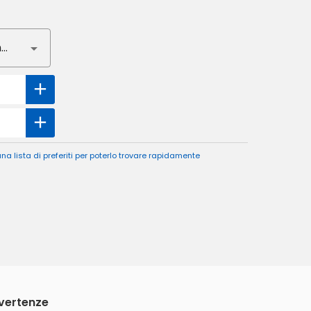
Nessun gusto selezionato
a lista di preferiti per poterlo trovare rapidamente
vvertenze