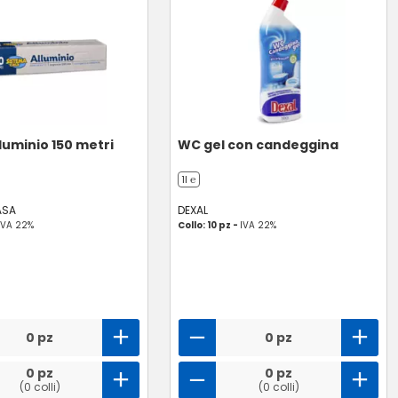
luminio 150 metri
WC gel con candeggina
1l ℮
ASA
DEXAL
IVA 22%
Collo: 10 pz -
IVA 22%
0 pz
0 pz
0 pz
0 pz
(0 colli)
(0 colli)