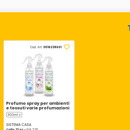
Cod. Art.
0016238601
Profumo spray per ambienti
e tessuti varie profumazioni
300ml ℮
SISTEMA CASA
Collo: 12 pz -
IVA 22%