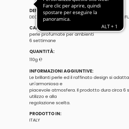
DENOMINAZIONE DI VENDITA:
DEODORANTE PER AMBIENTI IN PERLE DI GEL PRO
CARATTERISTICHE:
perle profumate per ambienti
6 settimane
QUANTITÀ:
℮
110g
INFORMAZIONI AGGIUNTIVE:
Le brillanti perle ed il raffinato design si ada
un'armoniosa e

piacevole atmosfera. Il prodotto dura circa 6 s
utilizzo e alla

regolazione scelta.
PRODOTTO IN:
ITALY