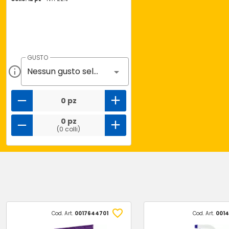
GUSTO
Nessun gusto selezionato
0 pz
0 pz
(0 colli)
Cod. Art.
0017644701
Cod. Art.
0014