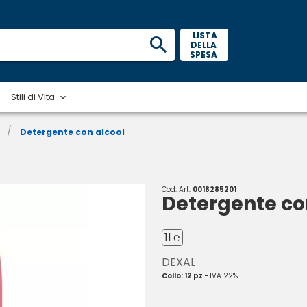
 LISTA 
DELLA 
SPESA 
Stili di Vita
/
Detergente con alcool
Cod. Art.
0018285201
Detergente co
1l ℮
DEXAL
Collo: 12 pz -
IVA 22%