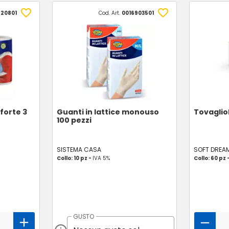
720801
Cod. Art.
0016903501
forte 3
Guanti in lattice monouso
Tovagliol
100 pezzi
SISTEMA CASA
SOFT DREA
Collo: 10 pz -
IVA 5%
Collo: 60 pz 
GUSTO