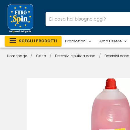
SCEGLI I PRODOTTI
Promozioni
Amo Essere
/
/
/
Homepage
Casa
Detersivi e pulizia casa
Detersivi casa