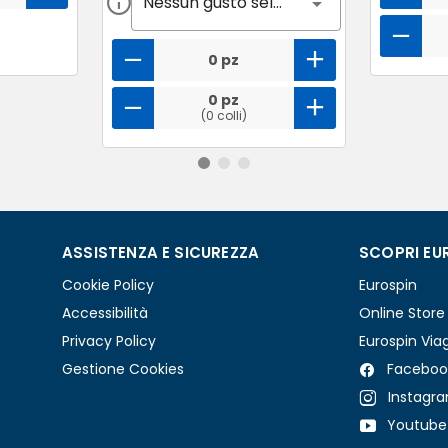
Nessun gusto selezionato
0 pz
0 pz
(0 colli)
ASSISTENZA E SICUREZZA
SCOPRI EU
Cookie Policy
Eurospin
Accessibilità
Online Store
Privacy Policy
Eurospin Via
Gestione Cookies
Faceboo
Instagr
Youtube