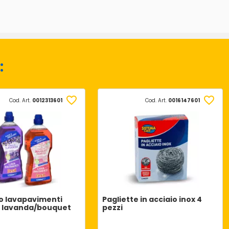
:
Cod. Art.
0012313601
Cod. Art.
0016147601
o lavapavimenti
Pagliette in acciaio inox 4
 lavanda/bouquet
pezzi