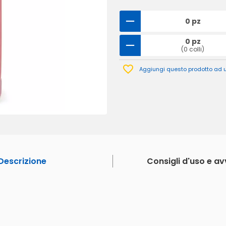
0 pz
0 pz
(0 colli)
Aggiungi questo prodotto ad un
Descrizione
Consigli d'uso e a