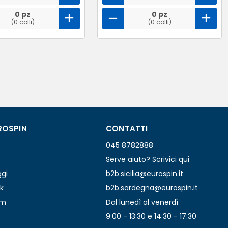
0 pz
0 pz
(0 colli)
(0 colli)
ROSPIN
CONTATTI
045 8782888
Serve aiuto? Scrivici qui
ggi
b2b.sicilia@eurospin.it
k
b2b.sardegna@eurospin.it
am
Dal lunedì al venerdì
9:00 - 13:30 e 14:30 - 17:30