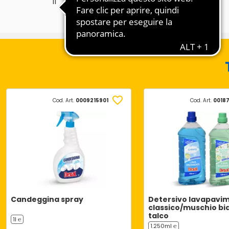
1l
Cod. Art.
0009215901
Cod. Art.
0018
Candeggina spray
Detersivo lavapavim
classico/muschio bi
talco
1l ℮
1.250ml ℮