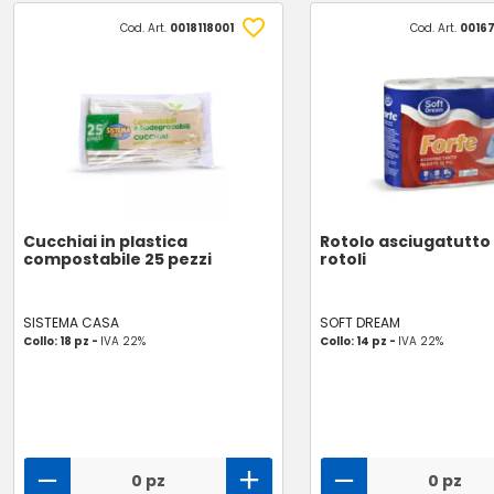
Cod. Art.
0018118001
Cod. Art.
0016
Cucchiai in plastica
Rotolo asciugatutto 
compostabile 25 pezzi
rotoli
SISTEMA CASA
SOFT DREAM
Collo: 18 pz -
IVA 22%
Collo: 14 pz -
IVA 22%
0 pz
0 pz