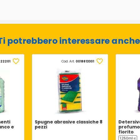
Ti potrebbero interessare anche
722201
Cod. Art.
0018813301
enti
Spugne abrasive classiche 8
Detersiv
anco e
pezzi
profumo
fiorito
1.250ml ℮