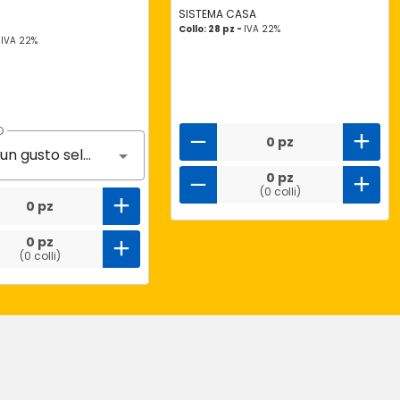
SISTEMA CASA
Collo: 28 pz -
IVA 22%
-
IVA 22%
O
0 pz
Nessun gusto selezionato
0 pz
(0 colli)
0 pz
0 pz
(0 colli)