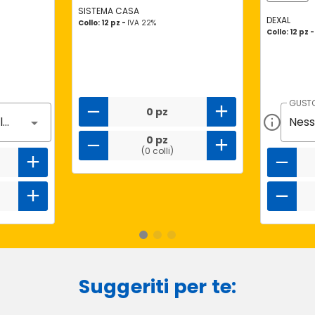
SISTEMA CASA
DEXAL
Collo: 12 pz -
IVA 22%
Collo: 12 pz 
GUST
0 pz
Nessun gusto selezionato
0 pz
(0 colli)
Suggeriti per te: