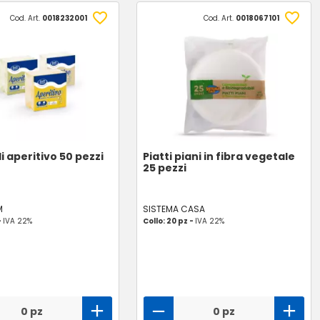
Cod. Art.
0018232001
Cod. Art.
0018067101
i aperitivo 50 pezzi
Piatti piani in fibra vegetale
25 pezzi
M
SISTEMA CASA
-
IVA 22%
Collo: 20 pz -
IVA 22%
0 pz
0 pz