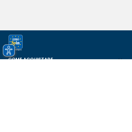
COME ACQUISTARE
ASSISTENZA E SICUREZZA
SCOPRI EUROSPIN
CONTATTI
Eurospin Italia S.p.A. in collaborazione con le altre società del