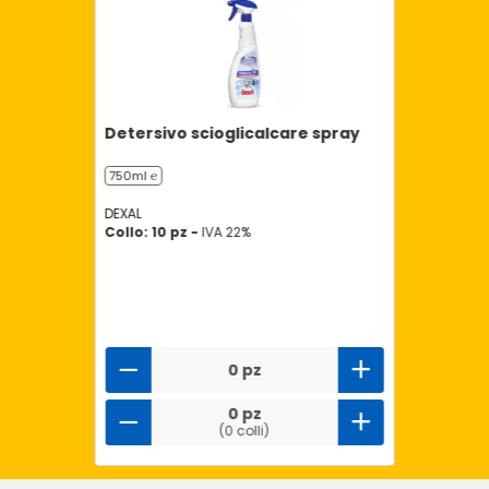
Detersivo scioglicalcare spray
750ml ℮
DEXAL
Collo: 10 pz -
IVA 22%
0 pz
0 pz
(0 colli)