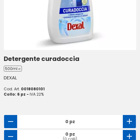
Detergente curadoccia
500ml ℮
DEXAL
Cod. Art.
0018080101
Collo: 6 pz -
IVA 22%
0 pz
0 pz
(0 colli)