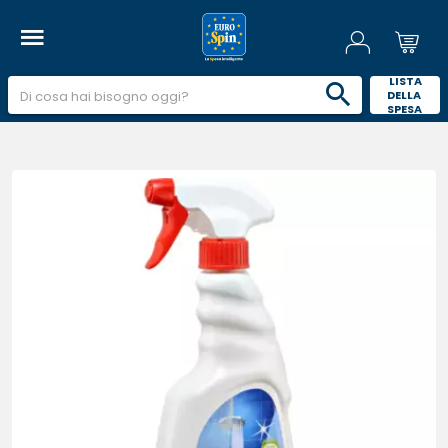
 LISTA 
DELLA 
SPESA 