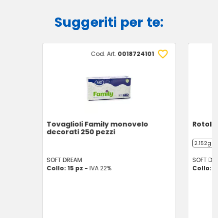
Suggeriti per te:
Cod. Art.
0018724101
Tovaglioli Family monovelo
Rotolo
decorati 250 pezzi
2.152g (2
SOFT DREAM
SOFT DR
Collo: 15 pz -
IVA 22%
Collo: 1