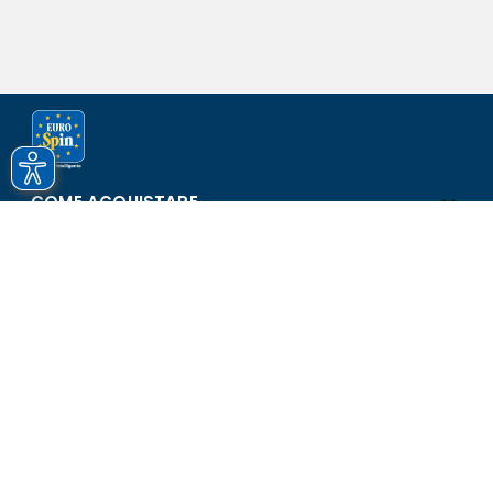
COME ACQUISTARE
ASSISTENZA E SICUREZZA
SCOPRI EUROSPIN
CONTATTI
Eurospin Italia S.p.A. in collaborazione con le altre società del
gruppo - Via Campalto 3/d - 37036 San Martino Buon Albergo