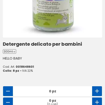
Detergente delicato per bambini
300ml ℮
HELLO BABY
Cod. Art.
0018648601
Collo: 8 pz -
IVA 22%
0 pz
0 pz
(0 colli)