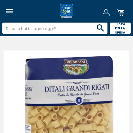
 LISTA 
DELLA 
SPESA 