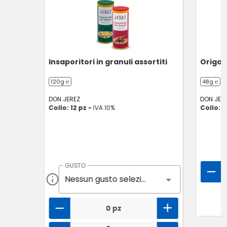
Insaporitori in granuli assortiti
Origan
120g ℮
48g ℮
DON JEREZ
DON JER
Collo: 12 pz -
IVA 10%
Collo: 6
GUSTO
Nessun gusto selezionato
0 pz