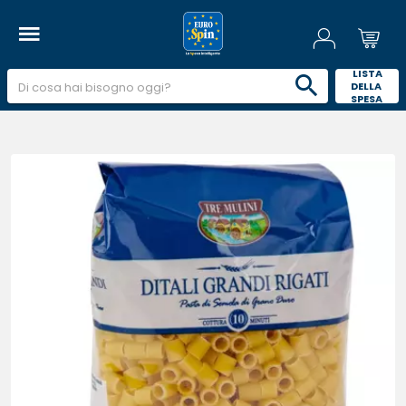
 LISTA 
DELLA 
SPESA 