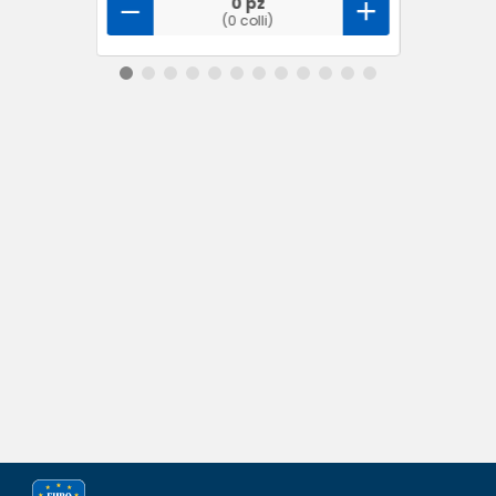
0 pz
(0 colli)