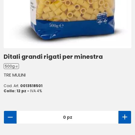
Ditali grandi rigati per minestra
500g ℮
TRE MULINI
Cod. Art.
0013518501
Collo: 12 pz -
IVA 4%
0 pz