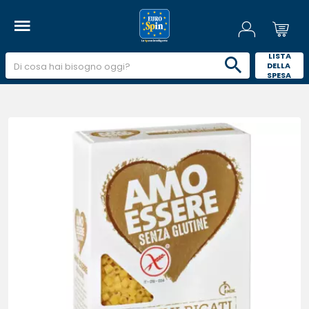
 LISTA 
DELLA 
SPESA 