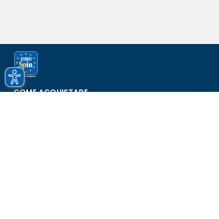
COME ACQUISTARE
ASSISTENZA E SICUREZZA
SCOPRI EUROSPIN
CONTATTI
Eurospin Italia S.p.A. in collaborazione con le altre società del
gruppo - Via Campalto 3/d - 37036 San Martino Buon Albergo