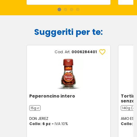
Suggeriti per te:
Cod. Art.
0006284401
Peperoncino intero
Tortini
senza 
15g ℮
140g (4 
DON JEREZ
AMO ESS
Collo: 6 pz -
IVA 10%
Collo: 1