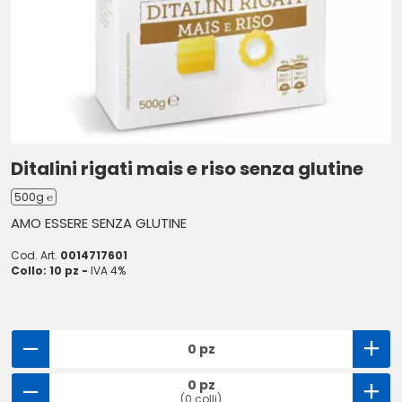
Ditalini rigati mais e riso senza glutine
500g ℮
AMO ESSERE SENZA GLUTINE
Cod. Art.
0014717601
Collo: 10 pz -
IVA 4%
0 pz
0 pz
(0 colli)