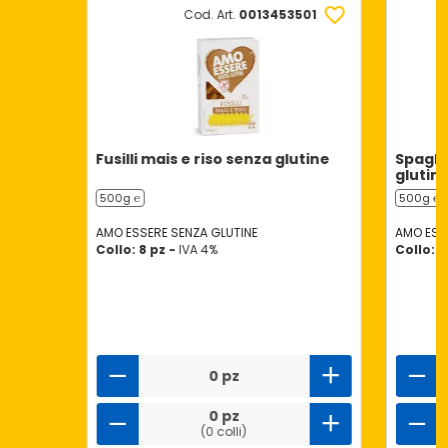
Cod. Art.
0013453501
Fusilli mais e riso senza glutine
Spaghe
glutin
500g ℮
500g ℮
AMO ESSERE SENZA GLUTINE
AMO ESS
Collo: 8 pz -
IVA 4%
Collo: 2
0 pz
0 pz
(0 colli)