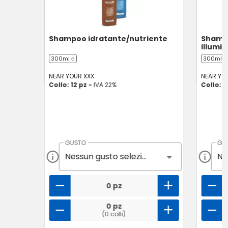
Shampoo idratante/nutriente
Shamp
illumi
300ml ℮
300ml ℮
NEAR YOUR XXX
NEAR YO
Collo: 12 pz -
IVA 22%
Collo: 1
GUSTO
GU
Nessun gusto selezionato
0 pz
0 pz
(0 colli)