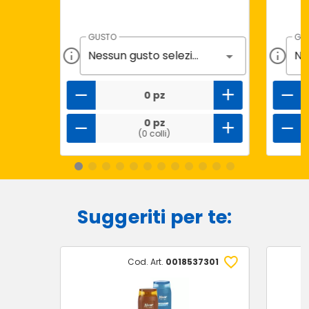
GUSTO
GU
Nessun gusto selezionato
0 pz
0 pz
(0 colli)
Suggeriti per te:
Cod. Art.
0018537301