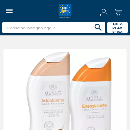
 LISTA 
DELLA 
SPESA 