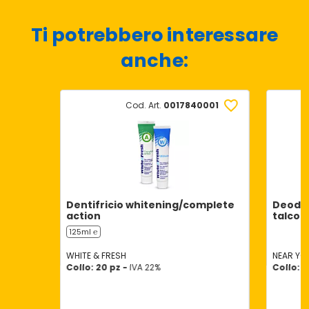
Ti potrebbero interessare
anche:
Cod. Art.
0017840001
Dentifricio whitening/complete
Deodor
action
talco
125ml ℮
WHITE & FRESH
NEAR YO
Collo: 20 pz -
IVA 22%
Collo: 2